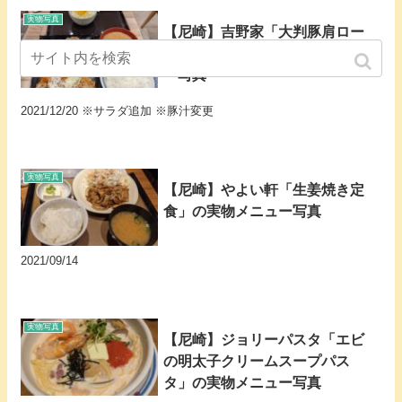
実物写真
【尼崎】吉野家「大判豚肩ロー
ス＆牛皿W定食」の実物メニュ
ー写真
2021/12/20 ※サラダ追加 ※豚汁変更
実物写真
【尼崎】やよい軒「生姜焼き定
食」の実物メニュー写真
2021/09/14
実物写真
【尼崎】ジョリーパスタ「エビ
の明太子クリームスープパス
タ」の実物メニュー写真